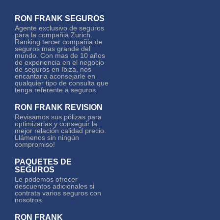
Seguro de responsabilidad civil para
profesionales
RON FRANK SEGUROS
Un seguro de responsabilidad civil para
Agente exclusivo de seguros
para la compañia Zurich.
autónomos con 6 garantías básicas a un
Ranking tercer compañia de
mismo precio.
seguros mas grande del
mundo. Con mas de 10 años
de experiencia en el negocio
de seguros en Ibiza, nos
encantaria aconsejarle en
qualquier tipo de consulta que
tenga referente a seguros.
Seguro de responsabilidad civil
profesional
RON FRANK REVISION
En el ejercicio de su actividad profesional, las
Revisamos sus pólizas para
optimizarlas y conseguir la
empresas y autónomos están expuestas a
mejor relación calidad precio.
cometer errores, omisiones o a sufrir actos
Llámenos sin ningún
compromiso!
deshonestos por parte de empleados, que
pueden conllevar reclamaciones o demandas
PAQUETES DE
por parte de terceros. Para evitar sorpresas y
SEGUROS
contratiempos, le recomendamos proteger el
Le podemos ofrecer
patrimonio de su empresa con el seguro de
descuentos adicionales si
contrata varios seguros con
Responsabilidad Civil Profesional de Zurich
nosotros.
seguros.
Qué es un seguro de responsabilidad civil
RON FRANK