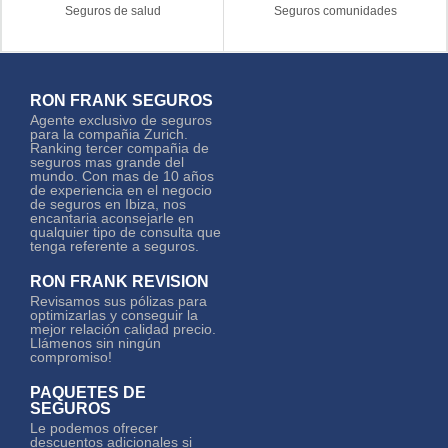
ocupar una excelente posición en el
Seguros de salud
Seguros comunidades
departamento de Seguros ejerciendo las
tareas de producción y administración. Al
cabo de dos años añadieron a mi lista de
responsabilizados la labor de llevar la sección
RON FRANK SEGUROS
de siniestros, que me sirvió para ampliar mis
Agente exclusivo de seguros
conocimientos profesionales en el mundo de
para la compañia Zurich.
los Seguros.
Ranking tercer compañia de
seguros mas grande del
mundo. Con mas de 10 años
A principios del 2012 me independice, gracias
de experiencia en el negocio
a esta gran experiencia que adquirí durante
de seguros en Ibiza, nos
encantaria aconsejarle en
los últimos 8 años puedo decir que cuento
qualquier tipo de consulta que
con las herramientas necesarias o suficientes
tenga referente a seguros.
para prestar un excelente servicio a mis
RON FRANK REVISION
clientes.
Revisamos sus pólizas para
optimizarlas y conseguir la
Sé que con mi experiencia puedo realizar las
mejor relación calidad precio.
labores que usted y su negocio necesitan.
Llámenos sin ningún
compromiso!
Entregar mis servicios de forma competente y
con excelencia, donde la retroalimentación de
PAQUETES DE
conocimiento es clave, tanto de mi parte
SEGUROS
como profesional y de usted que conoce
Le podemos ofrecer
descuentos adicionales si
mejor que nadie su negocio.